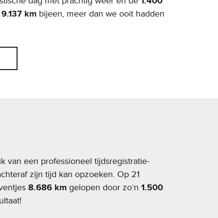
stische dag met prachtig weer en de
1.400
r
9.137 km
bijeen, meer dan we ooit hadden
van een professioneel tijdsregistratie-
chteraf zijn tijd kan opzoeken. Op 21
ventjes
8.686 km
gelopen door zo’n
1.500
ultaat!