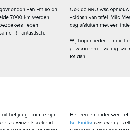
gdvrienden van Emilie en
Ook de BBQ was opnieuw 
telde 7000 km werden
voldaan van tafel. Milo Me
 bezoekers liepen,
dag afsluiten met een int
samen ! Fantastisch.
Wij hopen iedereen die Em
gewoon een prachtig parcou
tot dan!
uit het jeugdcomité zijn
Het één en ander werd eff
eer zo vanzelfsprekend
for Emilie
was even gezelli