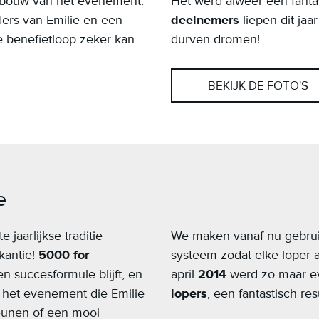
opbouw van het evenement.
Het werd alweer een fanta
ders van Emilie en een
deelnemers
liepen dit jaa
e benefietloop zeker kan
durven dromen!
BEKIJK DE FOTO'S
e
 jaarlijkse traditie
We maken vanaf nu gebruik 
kantie!
5000 for
systeem zodat elke loper a
 succesformule blijft, en
april
2014
werd zo maar e
 het evenement die Emilie
lopers
, een fantastisch res
eunen of een mooi