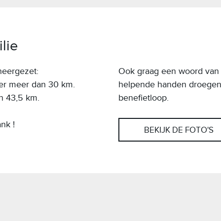
lie
neergezet:
Ook graag een woord van dan
mer meer dan 30 km.
helpende handen droegen i
n 43,5 km.
benefietloop.
nk !
BEKIJK DE FOTO'S
e