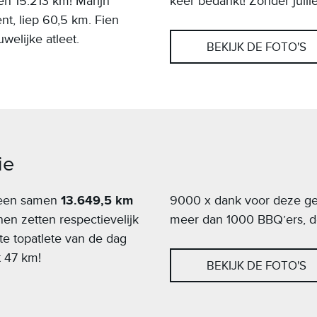
en 15.213 km! Marijn
keer bedankt! Zonder jullie
t, liep 60,5 km. Fien
welijke atleet.
BEKIJK DE FOTO'S
ie
reen samen
13.649,5 km
9000 x dank voor deze ges
nen zetten respectievelijk
meer dan 1000 BBQ’ers, de 
te topatlete van de dag
t 47 km!
BEKIJK DE FOTO'S